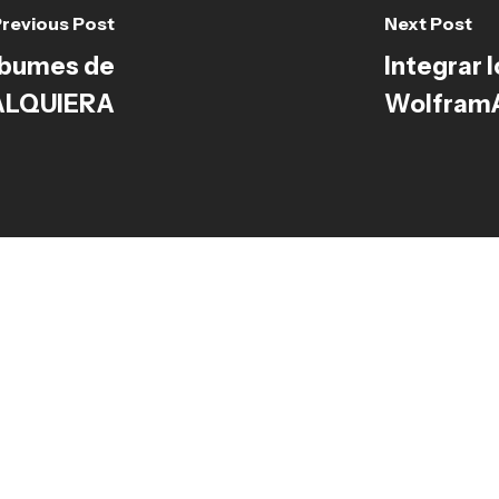
revious Post
Next Post
lbumes de
Integrar 
UALQUIERA
WolframA