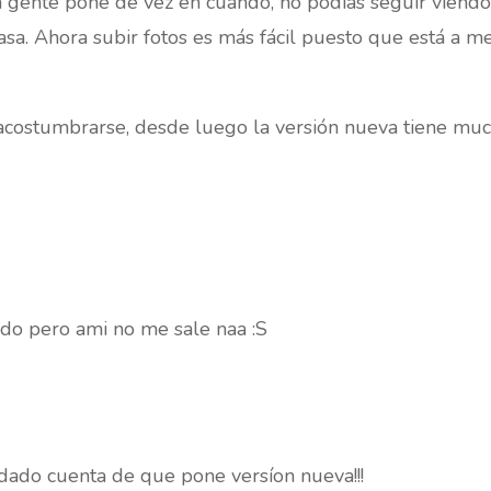
 gente pone de vez en cuando, no podías seguir viendo
asa. Ahora subir fotos es más fácil puesto que está a m
ostumbrarse, desde luego la versión nueva tiene much
do pero ami no me sale naa :S
dado cuenta de que pone versíon nueva!!!