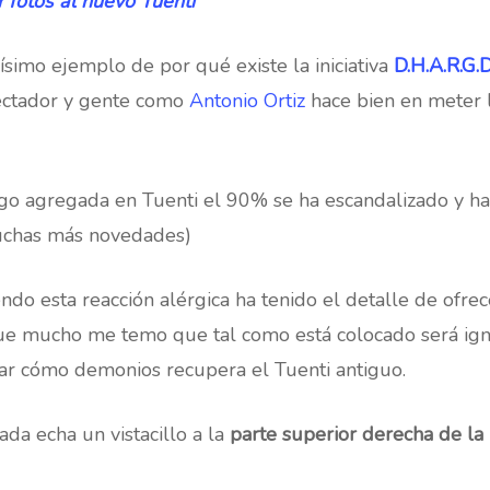
r fotos al nuevo Tuenti
ísimo ejemplo de por qué existe la iniciativa
D.H.A.R.G.
pectador y gente como
Antonio Ortiz
hace bien en meter 
go agregada en Tuenti el 90% se ha escandalizado y ha
uchas más novedades)
endo esta reacción alérgica ha tenido el detalle de ofre
que mucho me temo que tal como está colocado será ig
tar cómo demonios recupera el Tuenti antiguo.
ada echa un vistacillo a la
parte superior derecha de la