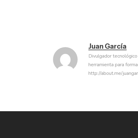
Juan García
Divulgador tecnológico
herramienta para formar
http://about.me/juanga