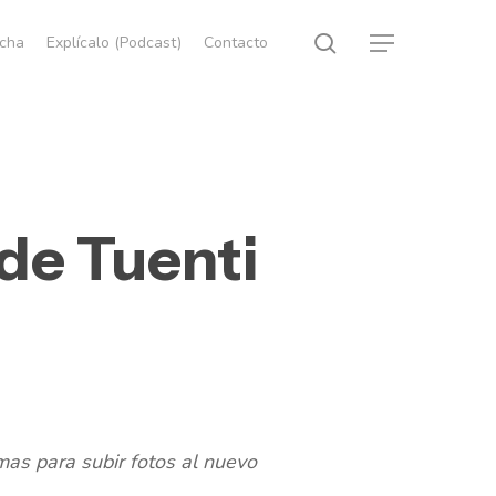
search
echa
Explícalo (Podcast)
Contacto
Menu
 de Tuenti
emas para subir fotos al nuevo