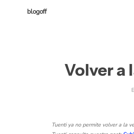
Skip
blogoff
to
main
content
Volver a 
Tuenti ya no permite volver a la ve