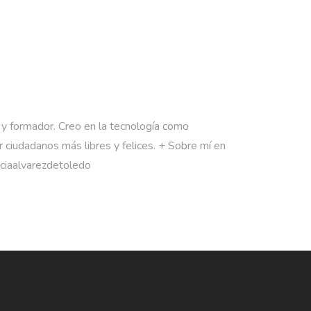
 y formador. Creo en la tecnología como
 ciudadanos más libres y felices. + Sobre mí en
rciaalvarezdetoledo