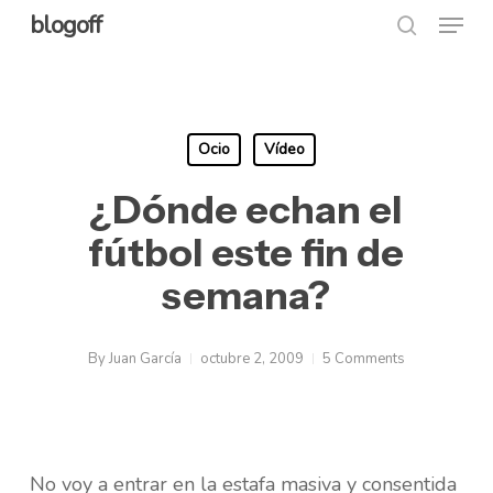
Menu
Skip
blogoff
search
to
Close
main
Menu
content
Ocio
Vídeo
¿Dónde echan el
fútbol este fin de
semana?
By
Juan García
octubre 2, 2009
5 Comments
No voy a entrar en la estafa masiva y consentida