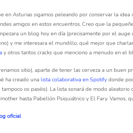
 en Asturias sigamos peleando por conservar la idea i
andes amigos en estos encuentros. Creo que la pequeñe
empezara un blog hoy en día (precisamente por el auge 
o) y me interesara el mundillo, qué mejor que charla
a
y otros tantos cracks que menciono a menudo en el b
renamos sitio), aparte de tener las cerveza a un buen pr
ené ha creado una
lista colaborativa en Spotify
donde pod
, tampoco os paséis). La lista sonará de modo aleatorio d
other hasta Pabellón Psiquiátrico y El Fary. Vamos, q
og oficial