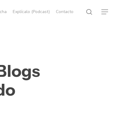
search
echa
Explícalo (Podcast)
Contacto
Menu
 Blogs
do