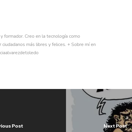
 y formador. Creo en la tecnología como
 ciudadanos más libres y felices. + Sobre mí en
rciaalvarezdetoledo
ious Post
Next Post