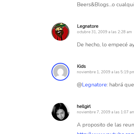
Beers&Blogs…o cualquier
Legnatore
octubre 31, 2009 a las 2:28 am
De hecho, lo empecé aye
Kids
noviembre 1, 2009 a las 5:19 p
@
Legnatore
: habrá que
hellgirl
noviembre 7, 2009 a las 1:07 a
A proposito de las reu