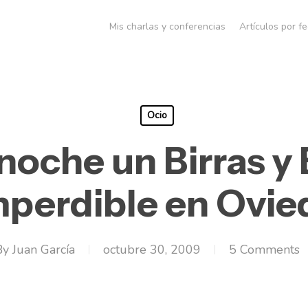
Mis charlas y conferencias
Artículos por f
Ocio
noche un Birras y
mperdible en Ovie
By
Juan García
octubre 30, 2009
5 Comments