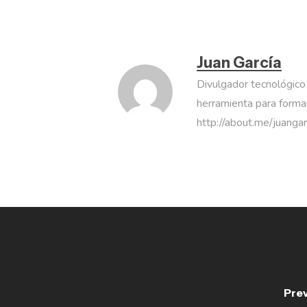
Juan García
Divulgador tecnológico
herramienta para formar
http://about.me/juanga
Prev