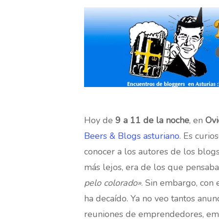
Hit enter to search or ESC to close
Hoy de
9 a 11 de la noche
, en
Ov
Beers & Blogs asturiano
. Es curi
conocer a los autores de los blogs
más lejos, era de los que pensab
pelo colorado»
. Sin embargo, con 
ha decaído. Ya no veo tantos anunc
reuniones de emprendedores, empr