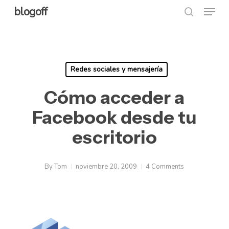
Menu
Skip
blogoff
search
to
Close
main
Menu
content
Redes sociales y mensajería
Cómo acceder a
Facebook desde tu
escritorio
By
Tom
noviembre 20, 2009
4 Comments