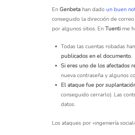
En
Genbeta
han dado
un buen not
conseguido la dirección de correo
Hit enter to search or ESC to close
por algunos sitios. En
Tuenti
me ha
Todas las cuentas robadas ha
publicados en el documento
.
Si eres uno de los afectados r
nueva contraseña y algunos co
El ataque fue por suplantació
conseguido cerrarlo). Las cont
datos.
Los ataques por «ingeniería social»