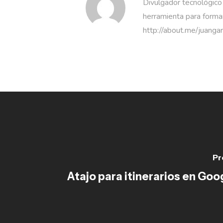
Divulgador tecnológico
herramienta para formar
http://about.me/juanga
Pr
Atajo para itinerarios en Go