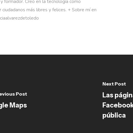
 y formador. Creo en la tecnología como
 ciudadanos más libres y felices. + Sobre mí en
rciaalvarezdetoledo
Next Post
evious Post
Las págin
ogle Maps
Facebook
pública