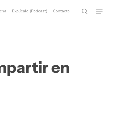
search
echa
Explícalo (Podcast)
Contacto
Menu
mpartir en