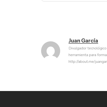
Juan García
Divulgador tecnológico
herramienta para formar
http://about.me/juanga