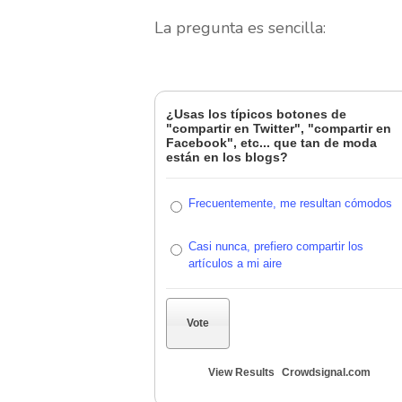
La pregunta es sencilla:
¿Usas los típicos botones de
"compartir en Twitter", "compartir en
Facebook", etc... que tan de moda
están en los blogs?
Frecuentemente, me resultan cómodos
Casi nunca, prefiero compartir los
artículos a mi aire
Vote
Hit enter to search or ESC to close
View Results
Crowdsignal.com