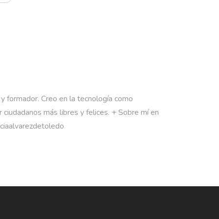
 y formador. Creo en la tecnología como
 ciudadanos más libres y felices. + Sobre mí en
rciaalvarezdetoledo