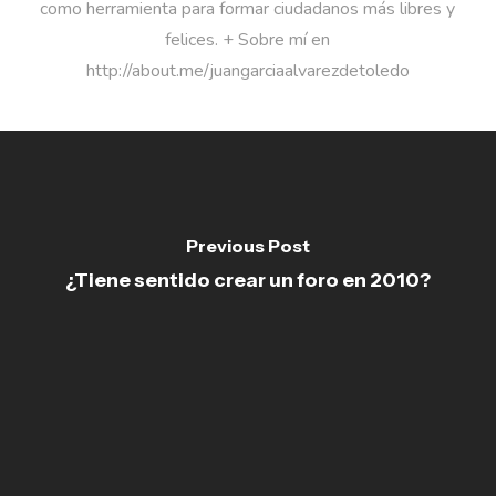
como herramienta para formar ciudadanos más libres y
felices. + Sobre mí en
http://about.me/juangarciaalvarezdetoledo
Previous Post
¿Tiene sentido crear un foro en 2010?