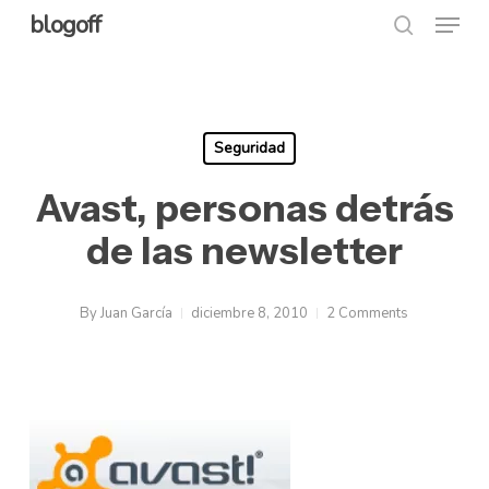
Menu
Skip
blogoff
search
to
Close
main
Menu
content
Seguridad
Avast, personas detrás
de las newsletter
By
Juan García
diciembre 8, 2010
2 Comments