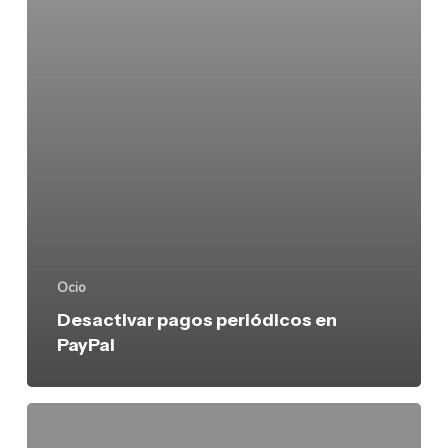
PayPal
Ocio
Desactivar pagos periódicos en
PayPal
Google