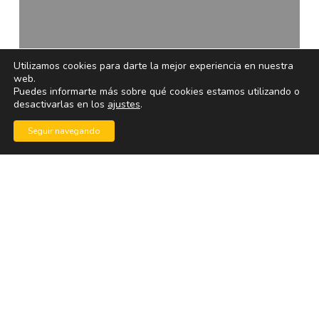
India
Utilizamos cookies para darte la mejor experiencia en nuestra
web.
Puedes informarte más sobre qué cookies estamos utilizando o
desactivarlas en los
ajustes
.
Seguir navegando
Navegación y correo
Google India