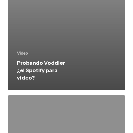
Vídeo
Probando Voddler
¿el Spotify para
vídeo?
Desactivar
pagos
periódicos
en