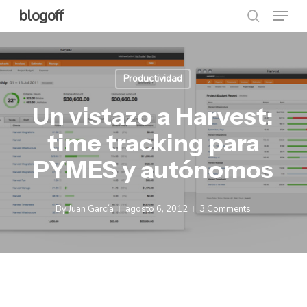
Menu
Skip
blogoff
search
to
Close
main
Menu
content
Productividad
Un vistazo a Harvest:
time tracking para
PYMES y autónomos
By
Juan García
agosto 6, 2012
3 Comments