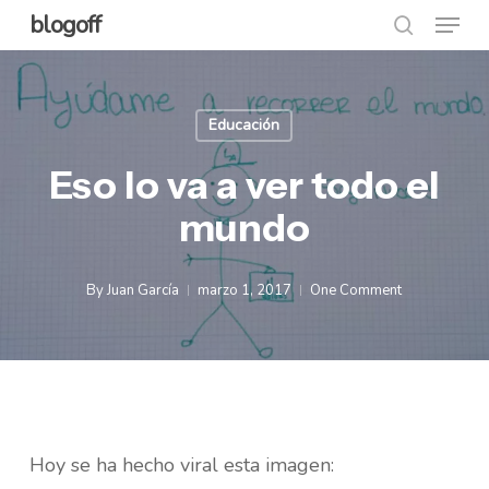
Menu
Skip
blogoff
search
to
Close
main
Menu
content
Educación
Eso lo va a ver todo el
mundo
By
Juan García
marzo 1, 2017
One Comment
Hoy se ha hecho viral esta imagen: