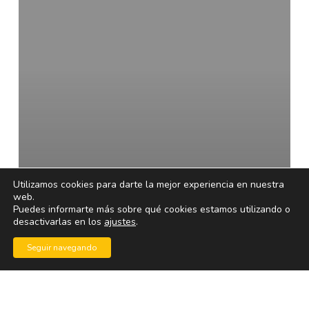
en
iTunes
y
Quicktime
Utilizamos cookies para darte la mejor experiencia en nuestra
web.
Puedes informarte más sobre qué cookies estamos utilizando o
desactivarlas en los
ajustes
.
Seguir navegando