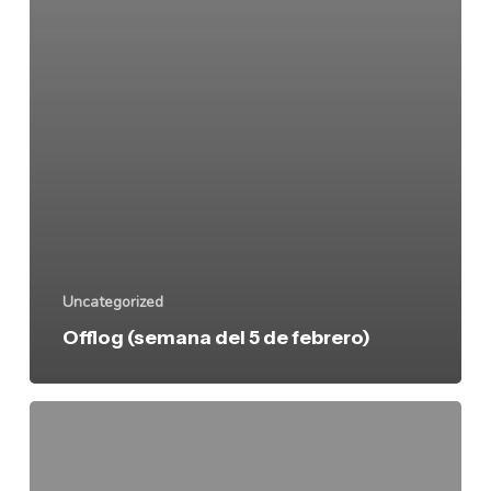
Uncategorized
Offlog (semana del 5 de febrero)
Reproducir
archivos
Ogg