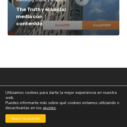
Márketing online y analítica
media
The Truth y el social
con
media con
contenido
contenido
Utilizamos cookies para darte la mejor experiencia en nuestra
web.
Puedes informarte más sobre qué cookies estamos utilizando o
desactivarlas en los
ajustes
.
© 2026 blogoff.
Seguir navegando