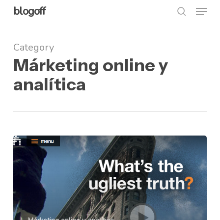
Menu
Skip
blogoff
search
to
Close
main
Category
Menu
content
Márketing online y
analítica
The
Truth
y
el
social