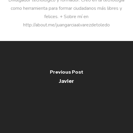
Divulgador tecnológico y formador. Creo en la tecnología
como herramienta para formar ciudadanos más libres y
felices. + Sobre mí en
http://about.me/juangarciaalvarezdetoledo
Previous Post
Javier