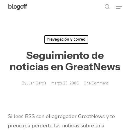
Menu
Skip
blogoff
search
to
Close
main
Menu
content
Navegación y correo
Seguimiento de
noticias en GreatNews
By
Juan García
marzo 23, 2006
One Comment
Si lees RSS con el agregador GreatNews y te
preocupa perderte las noticias sobre una