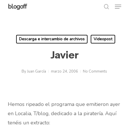
Menu
Skip
blogoff
search
to
Close
main
Menu
content
Descarga e intercambio de archivos
Videopost
Javier
By
Juan García
marzo 24, 2006
No Comments
Hemos ripeado el programa que emitieron ayer
en Localia, T/blog, dedicado a la piratería. Aquí
tenéis un extracto: