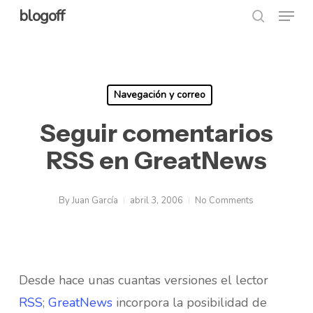
Menu
Skip
blogoff
search
to
Close
main
Menu
content
Navegación y correo
Seguir comentarios
RSS en GreatNews
By
Juan García
abril 3, 2006
No Comments
Desde hace unas cuantas versiones el lector
RSS
;
GreatNews
incorpora la posibilidad de