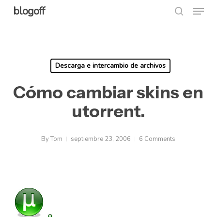
Menu
Skip
blogoff
search
to
Close
main
Menu
content
Descarga e intercambio de archivos
Cómo cambiar skins en
utorrent.
By
Tom
septiembre 23, 2006
6 Comments