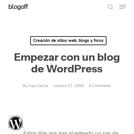
Menu
Skip
blogoff
search
to
Close
main
Menu
content
Creación de sitios web, blogs y foros
Empezar con un blog
de WordPress
By
Juan García
octubre 21, 2006
6 Comments
Estos días nos han planteado un par de