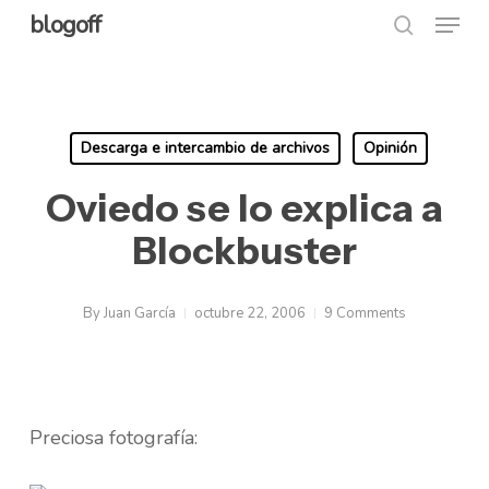
Menu
Skip
blogoff
search
to
Close
main
Menu
content
Descarga e intercambio de archivos
Opinión
Oviedo se lo explica a
Blockbuster
By
Juan García
octubre 22, 2006
9 Comments
Preciosa fotografía: