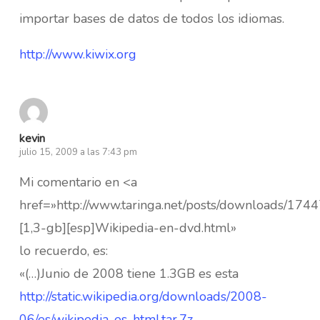
importar bases de datos de todos los idiomas.
http://www.kiwix.org
kevin
julio 15, 2009 a las 7:43 pm
Mi comentario en <a
href=»http://www.taringa.net/posts/downloads/174
[1,3-gb][esp]Wikipedia-en-dvd.html»
lo recuerdo, es:
«(…)Junio de 2008 tiene 1.3GB es esta
http://static.wikipedia.org/downloads/2008-
06/es/wikipedia-es-html.tar.7z