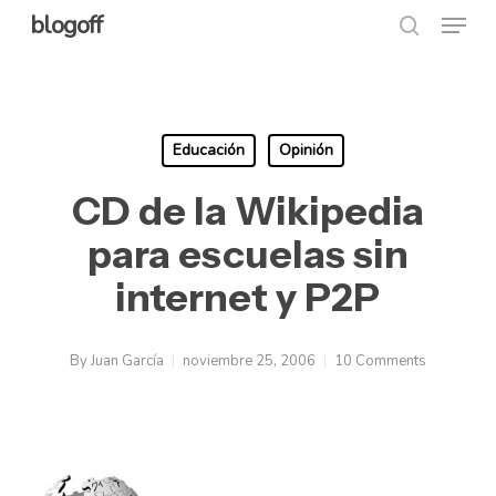
Menu
Skip
blogoff
search
to
Close
main
Menu
content
Educación
Opinión
CD de la Wikipedia
para escuelas sin
internet y P2P
By
Juan García
noviembre 25, 2006
10 Comments