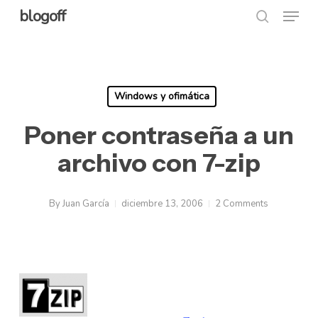
Menu
Skip
blogoff
search
to
Close
main
Menu
content
Windows y ofimática
Poner contraseña a un
archivo con 7-zip
By
Juan García
diciembre 13, 2006
2 Comments