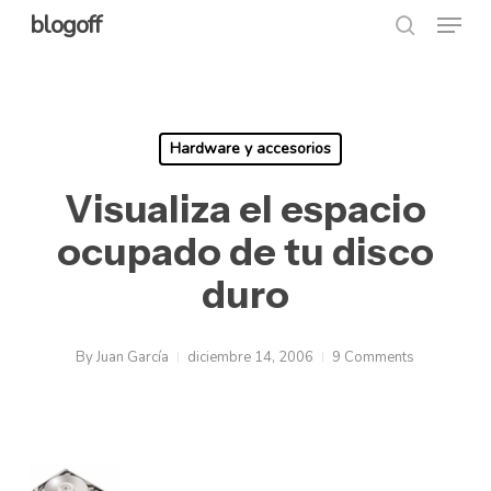
Menu
Skip
blogoff
search
to
Close
main
Menu
content
Hardware y accesorios
Visualiza el espacio
ocupado de tu disco
duro
By
Juan García
diciembre 14, 2006
9 Comments