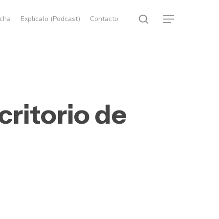
search
echa
Explícalo (Podcast)
Contacto
Menu
critorio de