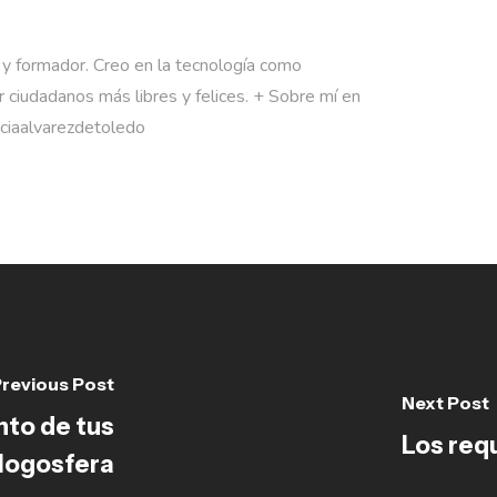
 y formador. Creo en la tecnología como
 ciudadanos más libres y felices. + Sobre mí en
rciaalvarezdetoledo
revious Post
Next Post
to de tus
Los req
blogosfera