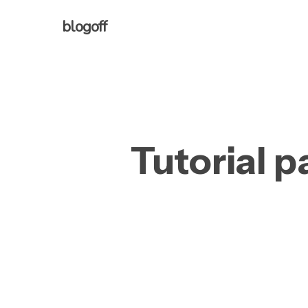
Skip
blogoff
to
main
content
Tutorial p