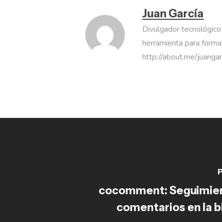
Juan García
Divulgador tecnológico
herramienta para formar
http://about.me/juanga
P
cocomment: Seguimien
comentarios en la 