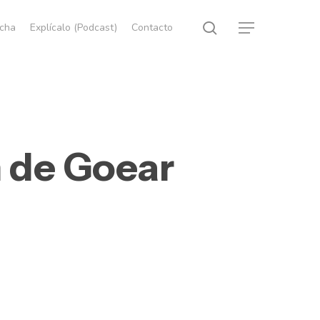
search
echa
Explícalo (Podcast)
Contacto
Menu
n de Goear