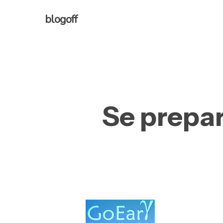
Skip
blogoff
to
main
content
Se prepar