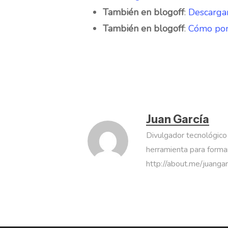
También en blogoff
:
Descargar
También en blogoff
:
Cómo pon
Juan García
Divulgador tecnológico
herramienta para formar
http://about.me/juanga