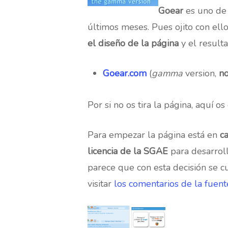
Goear
es uno de 
últimos meses. Pues ojito con ello
el diseño de la página
y el result
Goear.com
(
gamma
version,
no
Por si no os tira la página, aquí
Para empezar la página está en
c
licencia de la SGAE
para desarroll
parece que con esta decisión se 
visitar
los comentarios de la fuent
Hit enter to search or ESC to close