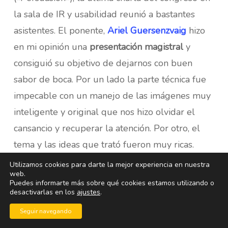
la sala de IR y usabilidad reunió a bastantes
asistentes. El ponente,
Ariel Guersenzvaig
hizo
en mi opinión una
presentación magistral
y
consiguió su objetivo de dejarnos con buen
sabor de boca. Por un lado la parte técnica fue
impecable con un manejo de las imágenes muy
inteligente y original que nos hizo olvidar el
cansancio y recuperar la atención. Por otro, el
tema y las ideas que trató fueron muy ricas.
Utilizamos cookies para darte la mejor experiencia en nuestra
Más o menos Ariel pedía a las páginas web que
web.
Puedes informarte más sobre qué cookies estamos utilizando o
no se quedaran en ser meramente usables sino
desactivarlas en los
ajustes
.
que tenían que ser capaces de persuadir al
Seguir navegando
visitante para que se quedara e hiciera lo que la