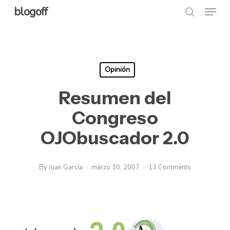
Menu
Skip
blogoff
search
to
Close
main
Menu
content
Opinión
Resumen del
Congreso
OJObuscador 2.0
By
Juan García
marzo 10, 2007
13 Comments