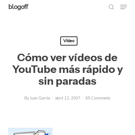
Menu
Skip
blogoff
search
to
Close
main
Menu
content
Vídeo
Cómo ver vídeos de
YouTube más rápido y
sin paradas
By
Juan García
abril 12, 2007
65 Comments