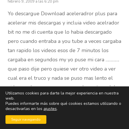
febrero 9, 2009 a las 6:20 pm
Yo descargue Download aceleradror plus para
acelerar mis descargas y incluia video acelrador
bit no me di cuenta que lo habia descargado
pero cuando entraba a you tube a veces cargaba
tan rapido los videos esos de 7 minutos los
cargaba en segundos my yo puse mi cara ………….
que paso dije pero quiese ver otro video a ver
cual era el truco y nada se puso mas lento el
video pucha me amargue cerre la ventana del
Utilizamos cookies para darte la mejor experiencia en nuestra
acelerador de video y que creen altoque cargo
web.
Puedes informarte más sobre qué cookies estamos utilizando o
osea esta vaina es contruco pero a veces me
desactivarlas en los
ajustes
.
sale carga rapido y otras mas lento peor lo
Seguir navegando
dessitale mucho consume la red mejor toy asi