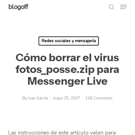
Menu
Skip
blogoff
search
to
Close
main
Menu
content
Redes sociales y mensajería
Cómo borrar el virus
fotos_posse.zip para
Messenger Live
By
Juan García
mayo 25, 2007
106 Comments
Las instrucciones de este artículo valen para