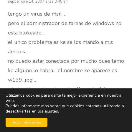
septiembre 14, 2007 a las 3:45 am
tengo un virus de msn….
pero el administrador de tareas de windows no
esta blokeado…
el unico problema es ke se los mando a mis
amigos…
no puedo estar conectada por mucho pues temo
ke alguno lo habra… el nombre ke aparece es
w139_jpg…
y lo ke dice es ke mire este album de fotos…
Utilizamos cookies para darte la mejor experiencia en nuestra
manda una karita :P y tambien dice ke mi
web.
Puedes informarte más sobre qué cookies estamos utilizando o
hermana (la cual no tengo) kiere ke lo vea…
desactivarlas en los
ajustes
.
es una carpeta comprimida (Zip)
Seguir navegando