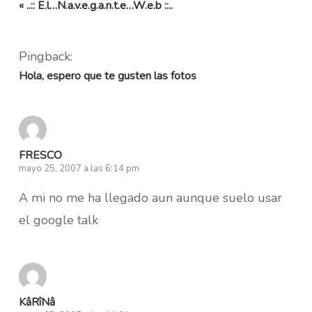
« ..:: E.l…N.a.v.e.g.a.n.t.e…W.e.b ::..
Pingback:
Hola, espero que te gusten las fotos
FRESCO
mayo 25, 2007 a las 6:14 pm
A mi no me ha llegado aun aunque suelo usar
el google talk
KâRîNâ