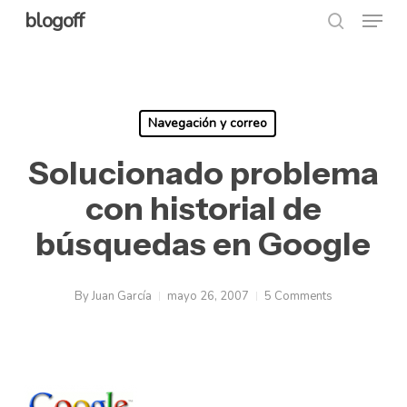
Menu
Skip
blogoff
search
to
Close
main
Menu
content
Navegación y correo
Solucionado problema
con historial de
búsquedas en Google
By
Juan García
mayo 26, 2007
5 Comments