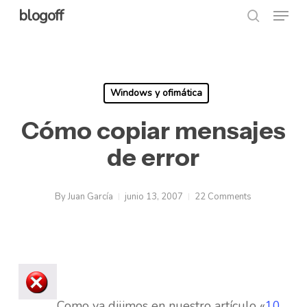
Menu
Skip
blogoff
search
to
Close
main
Menu
content
Windows y ofimática
Cómo copiar mensajes
de error
By
Juan García
junio 13, 2007
22 Comments
Como ya dijimos en nuestro artículo «
10