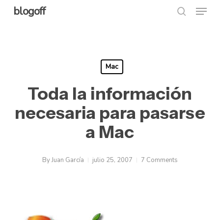
Menu
Skip
blogoff
search
to
Close
main
Menu
content
Mac
Toda la información
necesaria para pasarse
a Mac
By
Juan García
julio 25, 2007
7 Comments