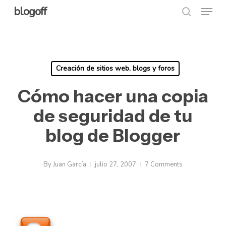
Menu
Skip
blogoff
search
to
Close
main
Menu
content
Creación de sitios web, blogs y foros
Cómo hacer una copia
de seguridad de tu
blog de Blogger
By
Juan García
julio 27, 2007
7 Comments