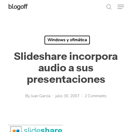
Menu
Skip
blogoff
search
to
Close
main
Menu
content
Windows y ofimática
Slideshare incorpora
audio a sus
presentaciones
By
Juan García
julio 30, 2007
2 Comments