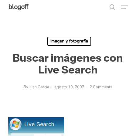
Menu
Skip
blogoff
search
to
Close
main
Menu
content
Imagen y fotografía
Buscar imágenes con
Live Search
By
Juan García
agosto 19, 2007
2 Comments