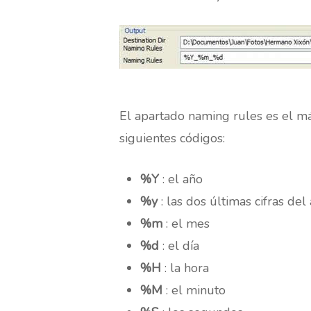
El apartado naming rules es el m
siguientes códigos:
%Y
: el año
%y
: las dos últimas cifras del
%m
: el mes
%d
: el día
%H
: la hora
%M
: el minuto