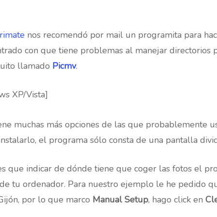
rimate
nos recomendó por mail un programita para hace
rado con que tiene problemas al manejar directorios 
tuito llamado
Picmv
.
s XP/Vista]
iene muchas más opciones de las que probablemente us
stalarlo, el programa sólo consta de una pantalla divid
nes que indicar de dónde tiene que coger las fotos el p
 de tu ordenador. Para nuestro ejemplo le he pedido q
ijón, por lo que marco
Manual Setup
, hago click en
Cl