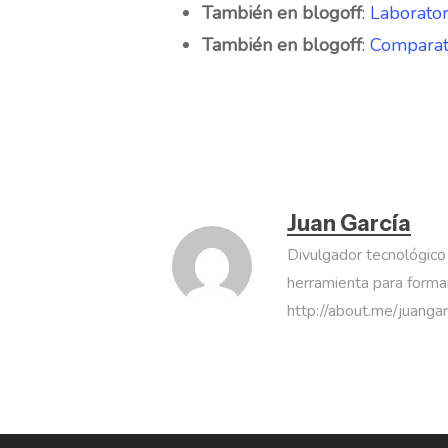
También en blogoff
:
Laborator
También en blogoff
:
Comparati
Juan García
Divulgador tecnológico
herramienta para formar
http://about.me/juanga