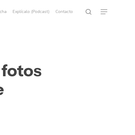
search
echa
Explícalo (Podcast)
Contacto
Menu
 fotos
e