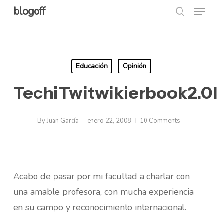
Menu
Skip
blogoff
search
to
Close
main
Menu
content
Educación
Opinión
TechiTwitwikierbook2.0
By
Juan García
enero 22, 2008
10 Comments
Acabo de pasar por mi facultad a charlar con
una amable profesora, con mucha experiencia
en su campo y reconocimiento internacional.