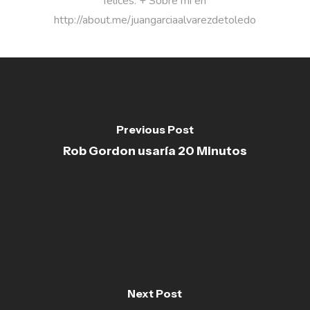
felices. + Sobre mí en
http://about.me/juangarciaalvarezdetoledo
Previous Post
Rob Gordon usaría 20 Minutos
Next Post