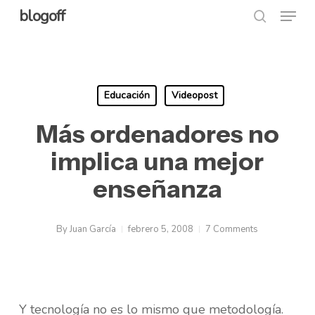
Menu
Skip
blogoff
search
to
Close
main
Menu
content
Educación
Videopost
Más ordenadores no
implica una mejor
enseñanza
By
Juan García
febrero 5, 2008
7 Comments
Y tecnología no es lo mismo que metodología.