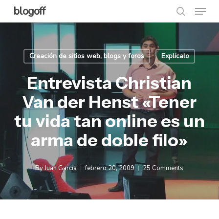
Menu
Skip
blogoff
search
to
Close
main
Menu
content
Creación de sitios web, blogs y foros
Explícalo
Entrevista Christian
Van der Henst «Tener
tu vida tan online es un
arma de doble filo»
By
Juan García
febrero 20, 2009
25 Comments