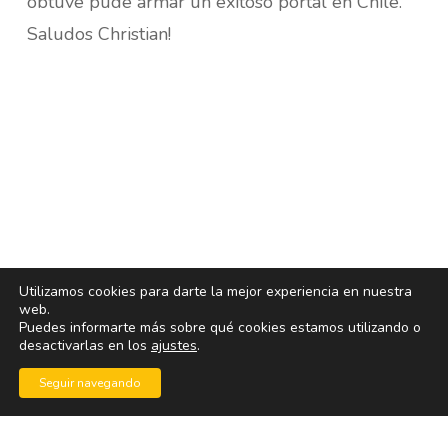
obtuve pude armar un exitoso portal en Chile.
Saludos Christian!
Utilizamos cookies para darte la mejor experiencia en nuestra
web.
Puedes informarte más sobre qué cookies estamos utilizando o
desactivarlas en los
ajustes
.
Seguir navegando
© 2026 blogoff.