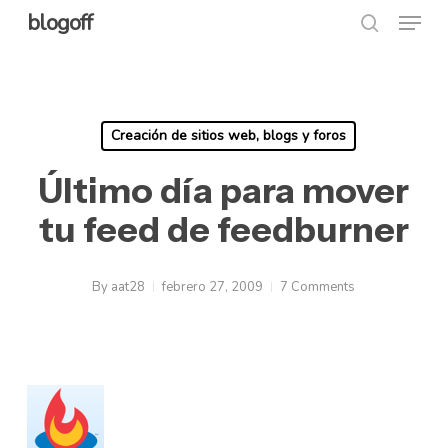
Menu
Skip
blogoff
search
to
Close
main
Menu
content
Creación de sitios web, blogs y foros
Último día para mover
tu feed de feedburner
By
aat28
febrero 27, 2009
7 Comments