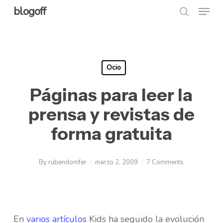
Menu
Skip
blogoff
search
to
Close
main
Menu
content
Ocio
Páginas para leer la
prensa y revistas de
forma gratuita
By
rubendomfer
marzo 2, 2009
7 Comments
En
varios artículos
Kids ha seguido la evolución