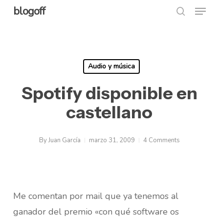
Menu
Skip
blogoff
search
to
Close
main
Menu
content
Audio y música
Spotify disponible en
castellano
By
Juan García
marzo 31, 2009
4 Comments
Me comentan por mail que ya tenemos al
ganador del premio «con qué software os