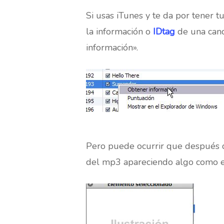
Si usas iTunes y te da por tener t
la información o
IDtag
de una canc
información».
Hit enter to search or ESC to close
Pero puede ocurrir que después de
del mp3 apareciendo algo como e