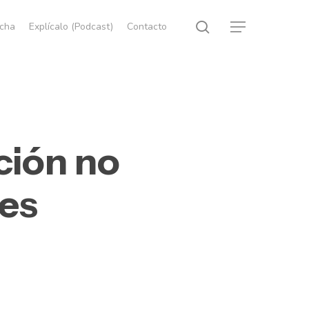
search
echa
Explícalo (Podcast)
Contacto
Menu
ción no
nes