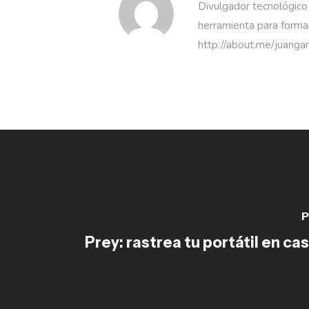
Divulgador tecnológico
herramienta para formar
http://about.me/juanga
P
Prey: rastrea tu portátil en ca