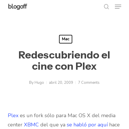
Menu
Skip
blogoff
search
to
Close
main
Menu
content
Mac
Redescubriendo el
cine con Plex
By
Hugo
abril 20, 2009
7 Comments
Plex
es un fork sólo para Mac OS X del media
center
XBMC
del que ya
se habló por aquí
hace