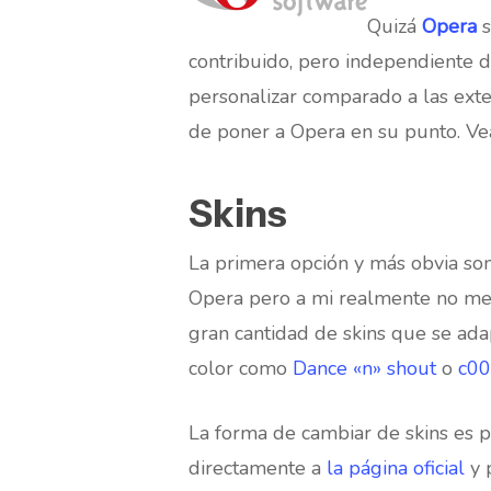
Quizá
Opera
s
contribuido, pero independiente 
personalizar comparado a las ext
de poner a Opera en su punto. V
Skins
La primera opción y más obvia son
Opera pero a mi realmente no me m
gran cantidad de skins que se ada
color como
Dance «n» shout
o
c00
La forma de cambiar de skins es p
Hit enter to search or ESC to close
directamente a
la página oficial
y 