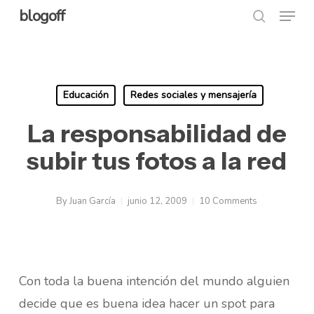
Menu
Skip
blogoff
search
to
Close
main
Menu
content
Educación
Redes sociales y mensajería
La responsabilidad de
subir tus fotos a la red
By
Juan García
junio 12, 2009
10 Comments
Con toda la buena intención del mundo alguien
decide que es buena idea hacer un spot para