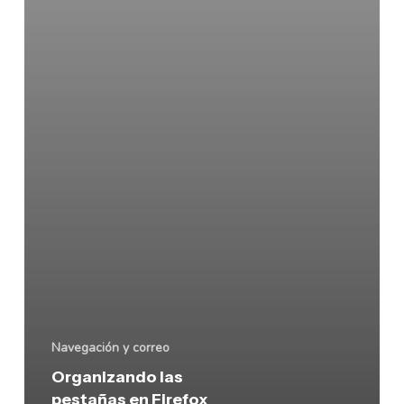
Style
Tab
Navegación y correo
Organizando las
pestañas en Firefox