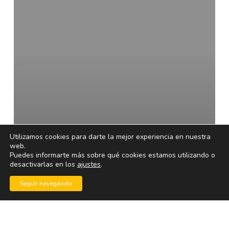
video
fácilmente
con
GOM
Player
Utilizamos cookies para darte la mejor experiencia en nuestra
web.
Puedes informarte más sobre qué cookies estamos utilizando o
desactivarlas en los
ajustes
.
Seguir navegando