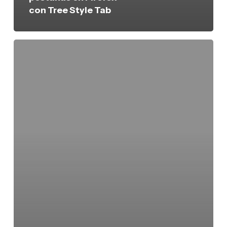
con Tree Style Tab
Clerkdogs,
recomendación
de
películas