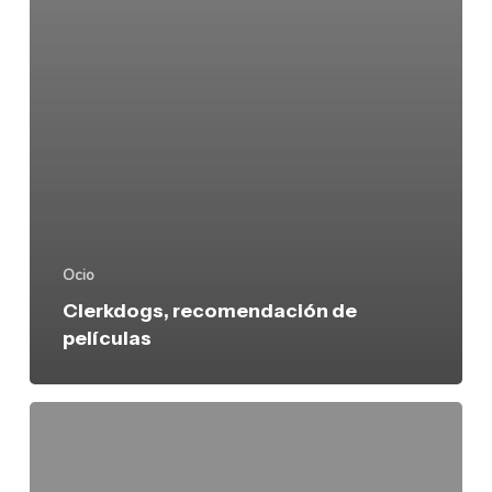
Ocio
Clerkdogs, recomendación de
películas
Haz
capturas
de