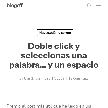
Menu
Skip
blogoff
search
to
Close
main
Menu
content
Navegación y correo
Doble click y
seleccionas una
palabra… y un espacio
By
Juan García
junio 17, 2009
12 Comments
Premio al post más útil que he leído en los