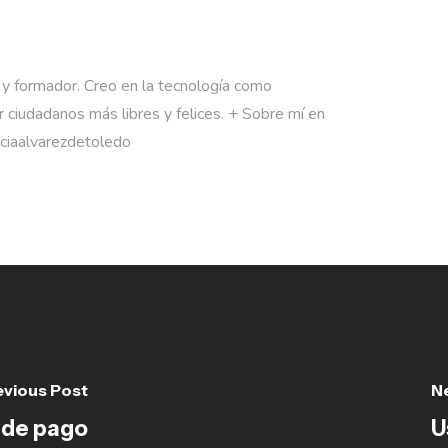
 y formador. Creo en la tecnología como
 ciudadanos más libres y felices. + Sobre mí en
rciaalvarezdetoledo
evious Post
N
 de pago
U