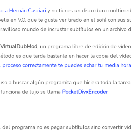
so a Hernán Casciari
y no tienes un disco duro multimed
pelis en V.O. que te gusta ver tirado en el sofá con sus 
avilloso mundo de incrustar subtítulos en un archivo d
r
VirtualDubMod
, un programa libre de edición de vídeo
odo es que tarda bastante en hacer la copia del vídeo 
l proceso correctamente te puedes echar tu media hora
so a buscar algún programita que hiciera toda la tare
 funciona de lujo se llama
PocketDivxEncoder
 del programa no es pegar subtítulos sino convertir víd