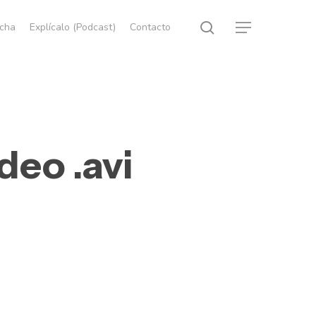
search
echa
Explícalo (Podcast)
Contacto
Menu
deo .avi