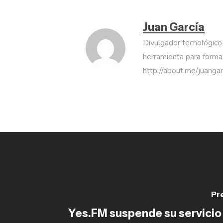
Juan García
Divulgador tecnológico
herramienta para formar
http://about.me/juanga
Pr
Yes.FM suspende su servicio