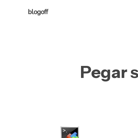
Skip
blogoff
to
main
content
Pegar s