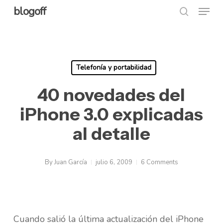
Menu
Skip
blogoff
search
to
Close
main
Menu
content
Telefonía y portabilidad
40 novedades del
iPhone 3.0 explicadas
al detalle
By
Juan García
julio 6, 2009
6 Comments
Cuando salió la última actualización del iPhone