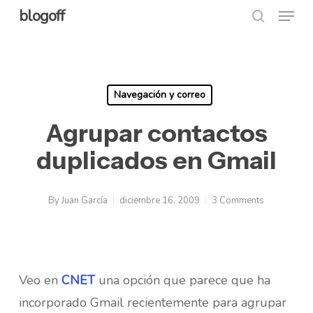
Menu
Skip
blogoff
search
to
Close
main
Menu
content
Navegación y correo
Agrupar contactos
duplicados en Gmail
By
Juan García
diciembre 16, 2009
3 Comments
Veo en
CNET
una opción que parece que ha
incorporado Gmail recientemente para agrupar