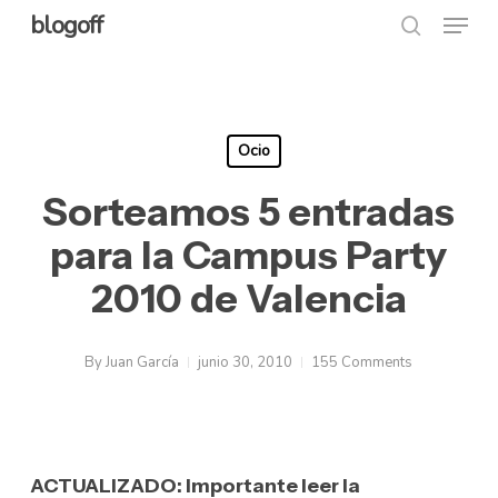
Menu
Skip
blogoff
search
to
Close
main
Menu
content
Ocio
Sorteamos 5 entradas
para la Campus Party
2010 de Valencia
By
Juan García
junio 30, 2010
155 Comments
ACTUALIZADO: Importante leer la