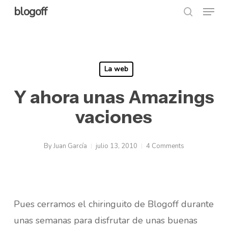
Menu
Skip
blogoff
search
to
Close
main
Menu
content
La web
Y ahora unas Amazings
vaciones
By
Juan García
julio 13, 2010
4 Comments
Pues cerramos el chiringuito de Blogoff durante
unas semanas para disfrutar de unas buenas