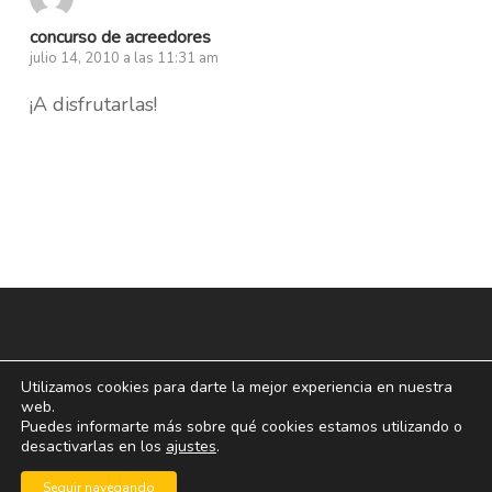
concurso de acreedores
julio 14, 2010 a las 11:31 am
¡A disfrutarlas!
Utilizamos cookies para darte la mejor experiencia en nuestra
web.
Puedes informarte más sobre qué cookies estamos utilizando o
desactivarlas en los
ajustes
.
© 2026 blogoff.
Seguir navegando